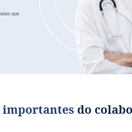
idades que
s
importantes
do colab