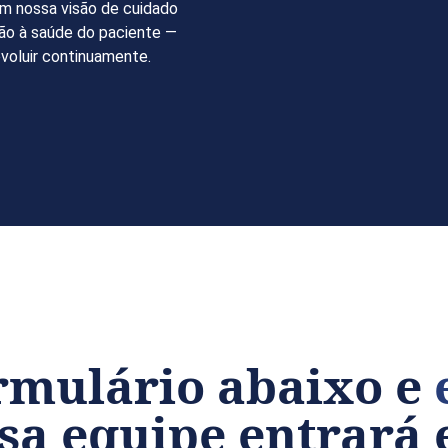
em nossa visão de cuidado
ção à saúde do paciente —
voluir continuamente.
rmulário abaixo e
a equipe entrará 