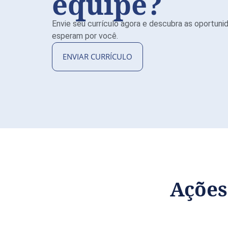
equipe?
Envie seu currículo agora e descubra as oportun
esperam por você.
ENVIAR CURRÍCULO
Açõe