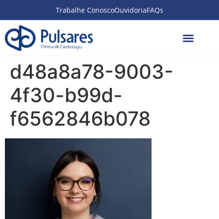
Trabalhe Conosco
Ouvidoria
FAQs
d48a8a78-9003-
4f30-b99d-
f6562846b078