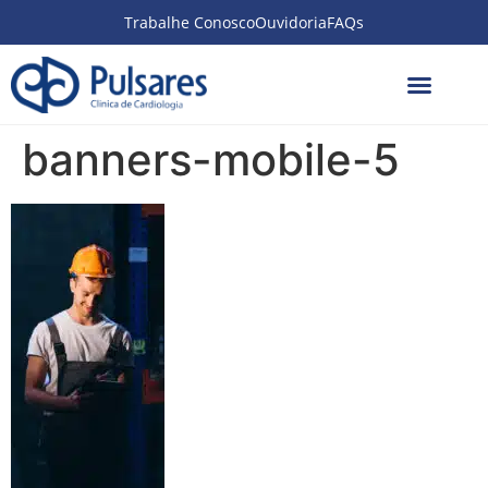
Trabalhe Conosco
Ouvidoria
FAQs
banners-mobile-5