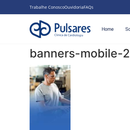
Trabalhe Conosco
Ouvidoria
FAQs
Home
S
banners-mobile-2